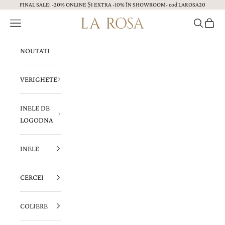
FINAL SALE: -20% ONLINE ȘI EXTRA -10% ÎN SHOWROOM- cod LAROSA20
Sari la continut
Menu
Caută
Coș
Bijuterii LA ROSA
NOUTATI
VERIGHETE
INELE DE
LOGODNA
INELE
CERCEI
COLIERE