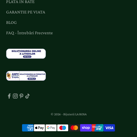
o
PLATA IN RATE
f
GARANTIE PE VIATA
e
BLOG
r
t
FAQ - Întrebări Frecvente
e
d
e
d
i
c
a
t
e
.
© 2026 - Bijuterii LA ROSA