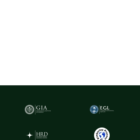
certificate, selectate cu rigurozitate din centre gemologice
recunoscute la nivel internațional, precum Belgia (Anvers) - unul
dintre cele mai importante hub-uri mondiale pentru
tranzacționarea și expertizarea diamantelor.
Pentru un plus de transparență și siguranță,
diamantele naturale
cu greutatea de peste 0.20ct sunt însoțite de certificare GIA
(Gemological Institute of America)
- cel mai prestigios institut
gemologic din lume. Acest certificat atestă în mod obiectiv
caracteristicile fiecărui diamant, oferind garanția valorii și a
autenticității sale.