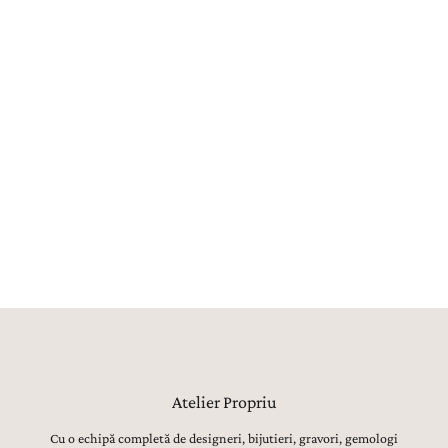
Creat în Atelier
Fiecare bijuterie este creată în atelierul propriu La Rosa, unde
maeștri bijutieri, gemologi, gravori și tintuitori transformă orice vis
într-o bijuterie reală. Aproximativ 80% din procesul de creație este
realizat manual, utilajele având strict rolul de topire, laminare sau
șlefuire inițială. Toate celelalte operațiuni, de la modelarea formei,
ajustarea proporțiilor și finisarea suprafețelor, până la montarea
atentă a pietrelor prețioase, lustruirea finală și verificarea fiecărui
detaliu, sunt realizate manual, cu migală, precizie și respect pentru
tradiția bijuteriilor fine.
Atelier Propriu
Cu o echipă completă de designeri, bijutieri, gravori, gemologi