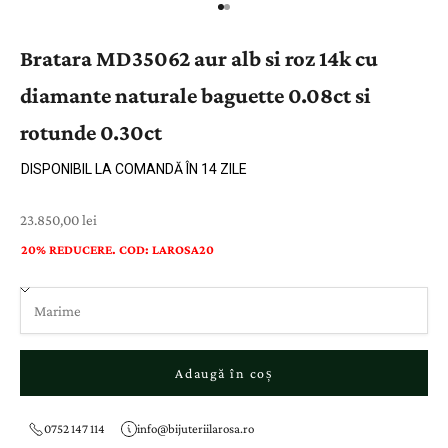
Bratara MD35062 aur alb si roz 14k cu
diamante naturale baguette 0.08ct si
rotunde 0.30ct
DISPONIBIL LA COMANDĂ ÎN 14 ZILE
Preț cu reducere
23.850,00 lei
20% REDUCERE. COD: LAROSA20
Adaugă în coș
0752 147 114
info@bijuteriilarosa.ro