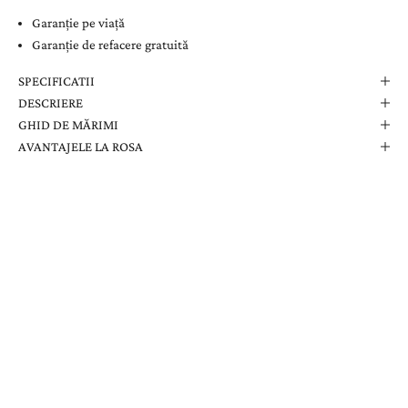
Garanție pe viață
Garanție de refacere gratuită
SPECIFICATII
DESCRIERE
GHID DE MĂRIMI
AVANTAJELE LA ROSA
Comanda Dvs. Conține
Cutie Elegantă La Rosa
Certificat de Garanție
Garanție pe Viață