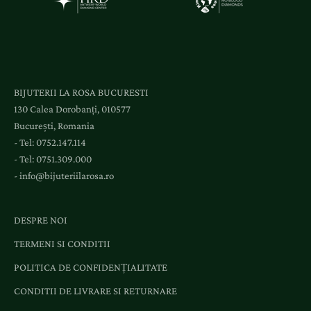
c
c
e
s
l
BIJUTERII LA ROSA BUCURESTI
a
130 Calea Dorobanți, 010577
e
București, Romania
v
- Tel:
0752.147.114
e
- Tel:
0751.309.000
n
-
info@bijuteriilarosa.ro
i
m
e
DESPRE NOI
n
TERMENI SI CONDITII
t
e
POLITICA DE CONFIDENȚIALITATE
ș
CONDITII DE LIVRARE SI RETURNARE
i