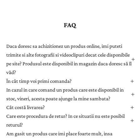
g
i
s
FAQ
t
r
a
Daca doresc sa achizitionez un produs online, imi puteti
ț
trimite si alte fotografii si videoclipuri decat cele disponibile
i
pe site? Produsul este disponibil in magazin daca doresc să îl
-
văd?
v
ă
În cât timp voi primi comanda?
l
In cazul in care comand un produs care este disponibil in
a
stoc, vineri, acesta poate ajunge la mine sambata?
n
Cât costă livrarea?
e
Care este procedura de retur? In ce situatii nu este posibil
w
returul?
s
l
Am gasit un produs care imi place foarte mult, insa