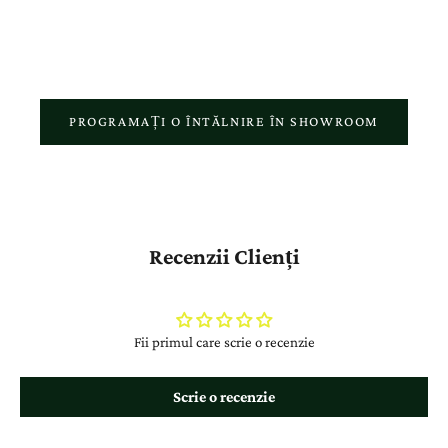
respectul față de povestea fiecărui client.
PROGRAMAȚI O ÎNTĂLNIRE ÎN SHOWROOM
Recenzii Clienți
Fii primul care scrie o recenzie
Scrie o recenzie