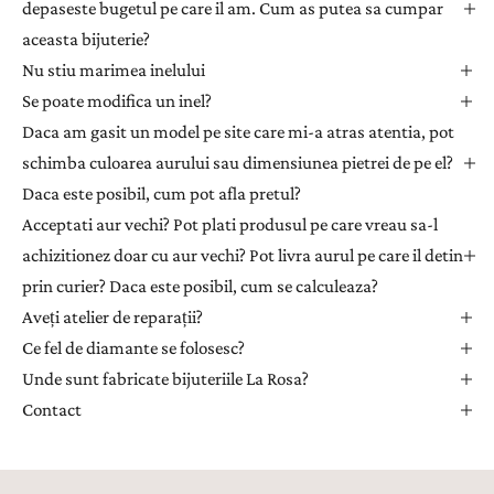
e
depaseste bugetul pe care il am. Cum as putea sa cumpar
t
aceasta bijuterie?
t
Nu stiu marimea inelului
e
Se poate modifica un inel?
r
Daca am gasit un model pe site care mi-a atras atentia, pot
p
e
schimba culoarea aurului sau dimensiunea pietrei de pe el?
n
Daca este posibil, cum pot afla pretul?
t
Acceptati aur vechi? Pot plati produsul pe care vreau sa-l
r
achizitionez doar cu aur vechi? Pot livra aurul pe care il detin
u
prin curier? Daca este posibil, cum se calculeaza?
a
Aveți atelier de reparații?
p
r
Ce fel de diamante se folosesc?
i
Unde sunt fabricate bijuteriile La Rosa?
m
Contact
i
i
n