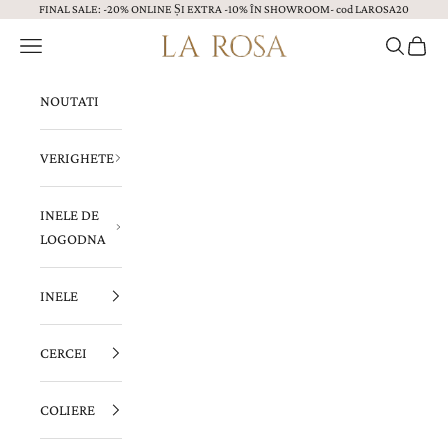
FINAL SALE: -20% ONLINE ȘI EXTRA -10% ÎN SHOWROOM- cod LAROSA20
Sari la continut
Menu
Caută
Coș
Bijuterii LA ROSA
NOUTATI
VERIGHETE
INELE DE
LOGODNA
INELE
CERCEI
COLIERE