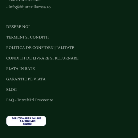
n
-
info@bijuteriilarosa.ro
i
m
e
DESPRE NOI
n
TERMENI SI CONDITII
t
e
POLITICA DE CONFIDENȚIALITATE
ș
CONDITII DE LIVRARE SI RETURNARE
i
o
PLATA IN RATE
f
GARANTIE PE VIATA
e
r
BLOG
t
FAQ - Întrebări Frecvente
e
d
e
d
i