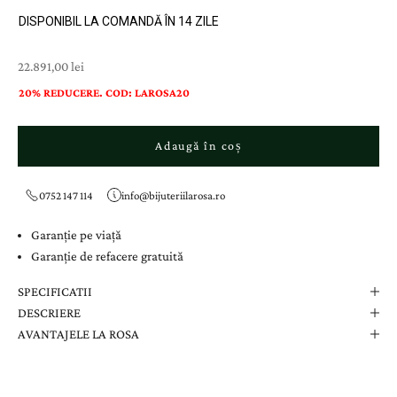
DISPONIBIL LA COMANDĂ ÎN 14 ZILE
Preț cu reducere
22.891,00 lei
20% REDUCERE. COD: LAROSA20
Adaugă în coș
0752 147 114
info@bijuteriilarosa.ro
Garanție pe viață
Garanție de refacere gratuită
SPECIFICATII
DESCRIERE
AVANTAJELE LA ROSA