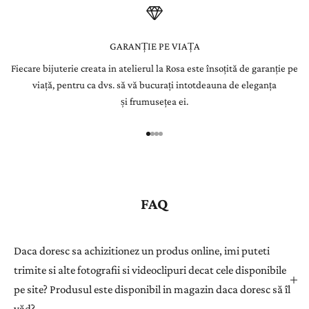
t
e
GARANȚIE PE VIAȚA
Fiecare bijuterie creata in atelierul la Rosa este însoțită de garanție pe
r
viață, pentru ca dvs. să vă bucurați intotdeauna de eleganța
Î
și frumusețea ei.
n
r
e
g
i
s
FAQ
t
r
a
Daca doresc sa achizitionez un produs online, imi puteti
ț
trimite si alte fotografii si videoclipuri decat cele disponibile
i
pe site? Produsul este disponibil in magazin daca doresc să îl
-
văd?