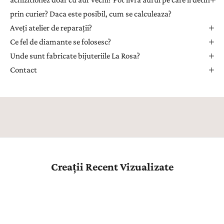
u
prin curier? Daca este posibil, cum se calculeaza?
a
Aveți atelier de reparații?
p
r
Ce fel de diamante se folosesc?
i
Unde sunt fabricate bijuteriile La Rosa?
m
Contact
i
i
n
s
p
i
r
a
Creații Recent Vizualizate
ț
i
e
,
n