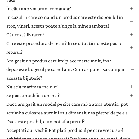
v
ă
În cât timp voi primi comanda?
l
In cazul in care comand un produs care este disponibil in
a
stoc, vineri, acesta poate ajunge la mine sambata?
n
Cât costă livrarea?
e
Care este procedura de retur? In ce situatii nu este posibil
w
returul?
s
l
Am gasit un produs care imi place foarte mult, insa
e
depaseste bugetul pe care il am. Cum as putea sa cumpar
t
aceasta bijuterie?
t
Nu stiu marimea inelului
e
Se poate modifica un inel?
r
Daca am gasit un model pe site care mi-a atras atentia, pot
p
e
schimba culoarea aurului sau dimensiunea pietrei de pe el?
n
Daca este posibil, cum pot afla pretul?
t
Acceptati aur vechi? Pot plati produsul pe care vreau sa-l
r
achizitionez doar cu aur vechi? Pot livra aurul pe care il detin