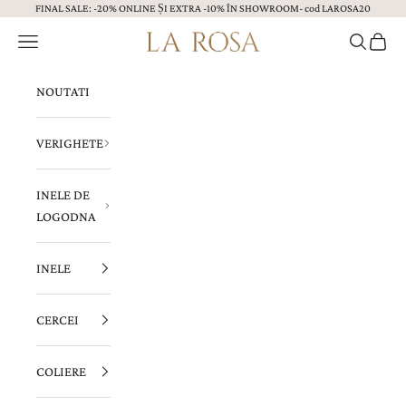
FINAL SALE: -20% ONLINE ȘI EXTRA -10% ÎN SHOWROOM- cod LAROSA20
Sari la continut
Menu
Caută
Coș
Bijuterii LA ROSA
NOUTATI
VERIGHETE
INELE DE
LOGODNA
INELE
CERCEI
COLIERE