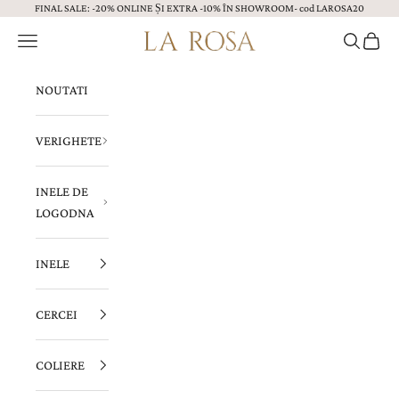
FINAL SALE: -20% ONLINE ȘI EXTRA -10% ÎN SHOWROOM- cod LAROSA20
Sari la continut
Menu
Caută
Coș
Bijuterii LA ROSA
NOUTATI
VERIGHETE
INELE DE
LOGODNA
INELE
CERCEI
COLIERE