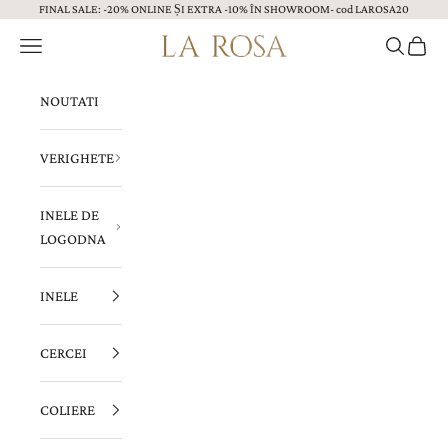
FINAL SALE: -20% ONLINE ȘI EXTRA -10% ÎN SHOWROOM- cod LAROSA20
Sari la continut
Menu
Caută
Coș
Bijuterii LA ROSA
NOUTATI
VERIGHETE
INELE DE
LOGODNA
INELE
CERCEI
COLIERE