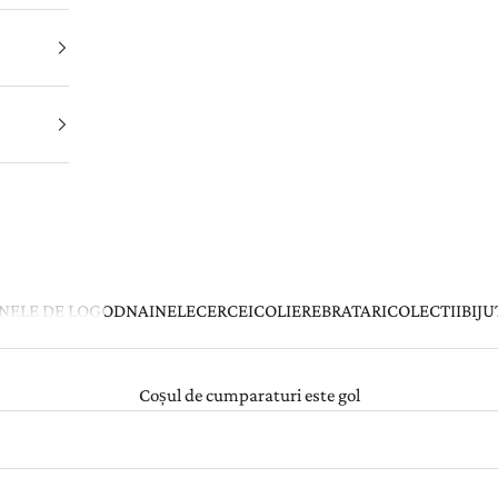
INELE DE LOGODNA
INELE
CERCEI
COLIERE
BRATARI
COLECTII
BIJU
Coșul de cumparaturi este gol