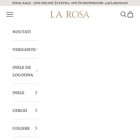
FINAL SALE: -20% ONLINE ȘI EXTRA -10% ÎN SHOWROOM- cod LAROSA20
Sari la continut
Menu
Caută
Coș
Bijuterii LA ROSA
NOUTATI
VERIGHETE
INELE DE
LOGODNA
INELE
CERCEI
COLIERE