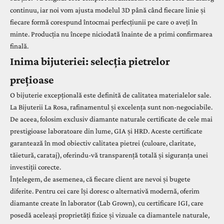
continuu, iar noi vom ajusta modelul 3D până când fiecare linie și
fiecare formă corespund întocmai perfecțiunii pe care o aveți în
minte. Producția nu începe niciodată înainte de a primi confirmarea
finală.
Inima bijuteriei: selecția pietrelor
prețioase
O bijuterie excepțională este definită de calitatea materialelor sale.
La Bijuterii La Rosa, rafinamentul și excelența sunt non-negociabile.
De aceea, folosim exclusiv diamante naturale certificate de cele mai
prestigioase laboratoare din lume, GIA și HRD. Aceste certificate
garantează în mod obiectiv calitatea pietrei (culoare, claritate,
tăietură, carataj), oferindu-vă transparență totală și siguranța unei
investiții corecte.
Înțelegem, de asemenea, că fiecare client are nevoi și bugete
diferite. Pentru cei care își doresc o alternativă modernă, oferim
diamante create în laborator (Lab Grown), cu certificare IGI, care
posedă aceleași proprietăți fizice și vizuale ca diamantele naturale,