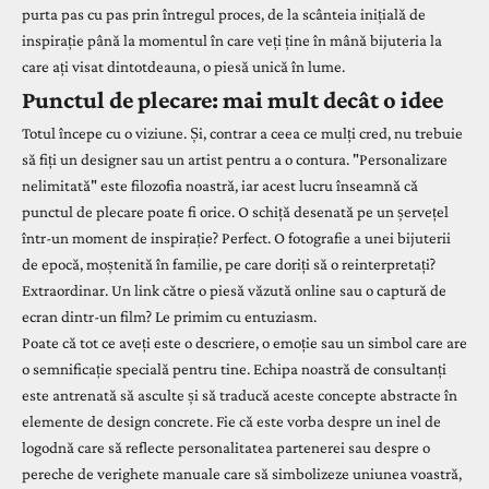
purta pas cu pas prin întregul proces, de la scânteia inițială de
inspirație până la momentul în care veți ține în mână bijuteria la
care ați visat dintotdeauna, o piesă unică în lume.
Punctul de plecare: mai mult decât o idee
Totul începe cu o viziune. Și, contrar a ceea ce mulți cred, nu trebuie
să fiți un designer sau un artist pentru a o contura. "Personalizare
nelimitată" este filozofia noastră, iar acest lucru înseamnă că
punctul de plecare poate fi orice. O schiță desenată pe un șervețel
într-un moment de inspirație? Perfect. O fotografie a unei bijuterii
de epocă, moștenită în familie, pe care doriți să o reinterpretați?
Extraordinar. Un link către o piesă văzută online sau o captură de
ecran dintr-un film? Le primim cu entuziasm.
Poate că tot ce aveți este o descriere, o emoție sau un simbol care are
o semnificație specială pentru tine. Echipa noastră de consultanți
este antrenată să asculte și să traducă aceste concepte abstracte în
elemente de design concrete. Fie că este vorba despre un
inel de
logodnă
care să reflecte personalitatea partenerei sau despre o
pereche de
verighete manuale
care să simbolizeze uniunea voastră,