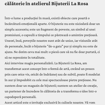
călătorie în atelierul Bijuterii La Rosa
Într-o lume a producției în masă, există obiecte care poartă o
încărcătură emoțională aparte. O bijuterie nu este niciodată doar un
simplu accesoriu; este un fragment de poveste, un simbol al unei
promisiuni, o capsulă a timpului ce păstrează o amintire prețioasă.
Uneori, însă, poveștile noastre sunt atât de unice, iar viziunile atât
de personale, încât o bijuterie "de-a gata" pur și simplu nu este de
ajuns. Ne dorim ceva mai mult: o piesă care să nu fie doar purtată, ci
să ne reprezinte în totalitate.
Aici intervine magia personalizării. La
Bijuterii La Rosa
, am
transformat acest concept într-o formă de artă, creând un proces
prin care orice vis, oricât de îndrăzneț sau de subtil, poate fi modelat
în aur și împodobit cu cele mai spectaculoase pietre prețioase. Nu
suntem doar un magazin de bijuterii; suntem un atelier de creație,
un partener de încredere în călătoria de a transforma o idee într-o
capodoperă personală.
Acest articol este o invitație exclusivă în culisele noastre. Vă vom