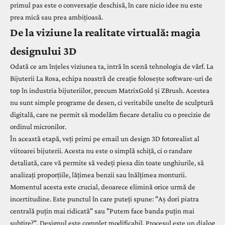
primul pas este o conversație deschisă, în care nicio idee nu este
prea mică sau prea ambițioasă.
De la viziune la realitate virtuală: magia
designului 3D
Odată ce am înțeles viziunea ta, intră în scenă tehnologia de vârf. La
Bijuterii La Rosa, echipa noastră de creație folosește software-uri de
top în industria bijuteriilor, precum MatrixGold și ZBrush. Acestea
nu sunt simple programe de desen, ci veritabile unelte de sculptură
digitală, care ne permit să modelăm fiecare detaliu cu o precizie de
ordinul micronilor.
În această etapă, veți primi pe email un design 3D fotorealist al
viitoarei bijuterii. Acesta nu este o simplă schiță, ci o randare
detaliată, care vă permite să vedeți piesa din toate unghiurile, să
analizați proporțiile, lățimea benzii sau înălțimea monturii.
Momentul acesta este crucial, deoarece elimină orice urmă de
incertitudine. Este punctul în care puteți spune: "Aș dori piatra
centrală puțin mai ridicată" sau "Putem face banda puțin mai
subțire?". Designul este complet modificabil. Procesul este un dialog