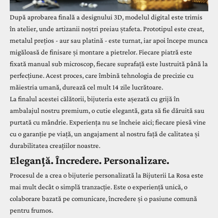
După aprobarea finală a designului 3D, modelul digital este trimis
în atelier, unde artizanii noștri preiau ștafeta. Prototipul este creat,
metalul prețios - aur sau platină - este turnat, iar apoi începe munca
migăloasă de finisare și montare a pietrelor. Fiecare piatră este
fixată manual sub microscop, fiecare suprafață este lustruită până la
perfecțiune. Acest proces, care îmbină tehnologia de precizie cu
măiestria umană, durează cel mult 14 zile lucrătoare.
La finalul acestei călătorii, bijuteria este așezată cu grijă în
ambalajul nostru premium, o cutie elegantă, gata să fie dăruită sau
purtată cu mândrie. Experiența nu se încheie aici; fiecare piesă vine
cu o garanție pe viață, un angajament al nostru față de calitatea și
durabilitatea creațiilor noastre.
Eleganță. Încredere. Personalizare.
Procesul de a crea o bijuterie personalizată la Bijuterii La Rosa este
mai mult decât o simplă tranzacție. Este o experiență unică, o
colaborare bazată pe comunicare, încredere și o pasiune comună
pentru frumos.